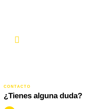
¿Deseas una estimación de tu
proyecto?
COMÚNICATE CON NOSOTROS Y
HABLÉMOS DE TU PROYECTO.
CONTACTO
¿Tienes alguna duda?