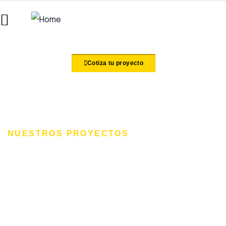
Cotiza tu proyecto
NUESTROS PROYECTOS
De la visión a la realidad.
Descubre cómo hemos materializado ideas en
obras funcionales y sostenibles para clientes
residenciales, comerciales e industriales. A
continuación te queremos compartir las